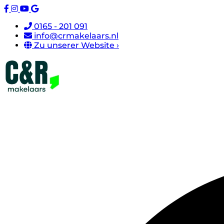
0165 - 201 091
info@crmakelaars.nl
Zu unserer Website ›